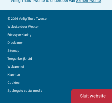
Veilig Thuis Twente is onderdeel van
SamenTwente
.
© 2026 Veilig Thuis Twente
Website door Webton
Privacyverklaring
Organisatie
Disclaimer
Sitemap
Actueel
Toegankelijkheid
Over ons
Webarchief
Werken bij
Klachten
Contact
Cookies
Spelregels social media
Sluit website