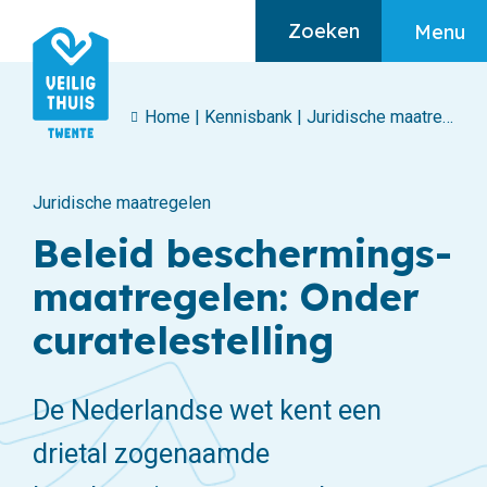
Zoeken
Menu
Home
|
Kennisbank
|
Juridische maatregelen
Algemeen
Juridische maatregelen
Home
Beleid beschermings-
Ik heb hulp nodig
maatregelen: Onder
Ik maak mij zorgen
curatelestelling
Over huiselijk geweld
De Nederlandse wet kent een
drietal zogenaamde