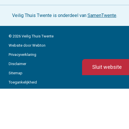
Organisatie
Veilig Thuis Twente is onderdeel van
SamenTwente
.
Actueel
Over ons
© 2026 Veilig Thuis Twente
Werken bij
Website door Webton
Contact
Privacyverklaring
Disclaimer
Sluit website
Sitemap
Toegankelijkheid
Webarchief
Klachten
Cookies
Spelregels social media