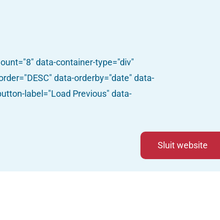
ount="8" data-container-type="div"
-order="DESC" data-orderby="date" data-
utton-label="Load Previous" data-
jk geweld
Sluit website