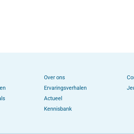
Over ons
Co
gen
Ervaringsverhalen
Je
als
Actueel
Kennisbank