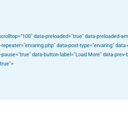
-scrolltop="100" data-preloaded="true" data-preloaded-am
e-repeater="ervaring.php" data-post-type="ervaring" data
a-pause="true" data-button-label="Load More" data-prev-b
true">
Ik maak mij zorgen
Over huiseli
28 februari 2023