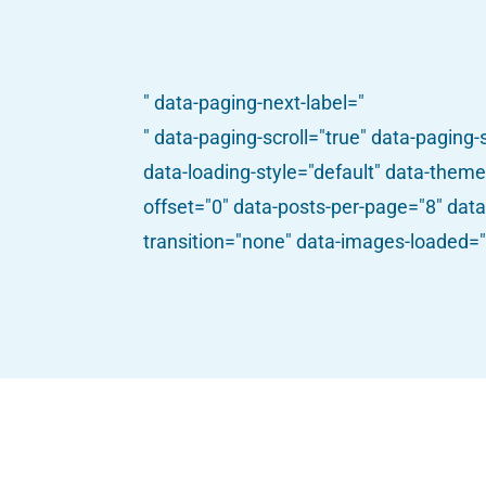
" data-paging-next-label="
" data-paging-scroll="true" data-paging
data-loading-style="default" data-them
offset="0" data-posts-per-page="8" dat
transition="none" data-images-loaded="
Algemeen
Home
Ik heb hulp nodig
Simone en Karlijn | Artsen