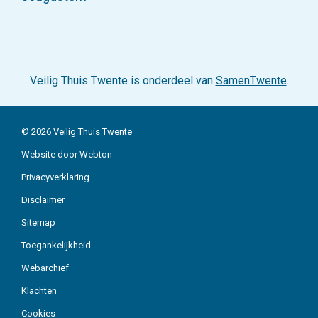
Veilig Thuis Twente is onderdeel van
SamenTwente
.
© 2026 Veilig Thuis Twente
Website door Webton
Privacyverklaring
Organisatie
Disclaimer
Sitemap
Actueel
Toegankelijkheid
Over ons
Webarchief
Werken bij
Klachten
Contact
Cookies