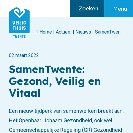
Zoeken
Menu
Home
|
Actueel
|
Nieuws
|
SamenTwente: Gezond, Veilig en Vitaal
Algemeen
02 maart 2022
Home
SamenTwente:
Ik heb hulp nodig
Gezond, Veilig en
Ik maak mij zorgen
Vitaal
Over huiselijk geweld
Een nieuw tijdperk van samenwerken breekt aan.
Het Openbaar Lichaam Gezondheid, ook wel
Gemeenschappelijke Regeling (GR) Gezondheid