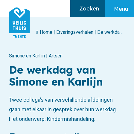
Zoeken
Menu
Home
|
Ervaringsverhalen
|
De werkdag van Simone en Karlijn
Algemeen
Simone en Karlijn | Artsen
Home
De werkdag van
Ik heb hulp nodig
Simone en Karlijn
Ik maak mij zorgen
Over huiselijk geweld
Twee collega’s van verschillende afdelingen
gaan met elkaar in gesprek over hun werkdag.
Het onderwerp: Kindermishandeling.