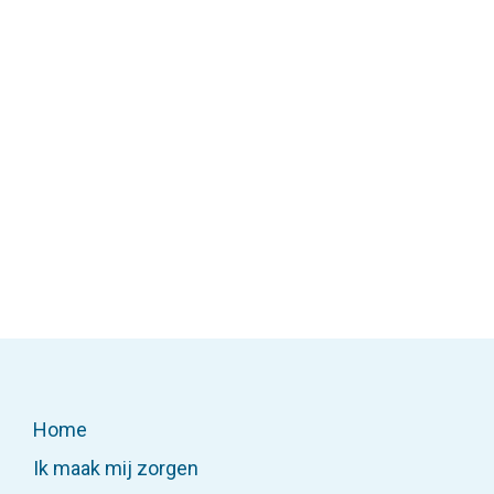
Veilig Thuis Twente is onderdeel van
SamenTwente, de overkoepelende
organisatie van drie sterke merken, die
samenwerken aan en voor een
gezond, veilig en vitaal Twente.
Lees dit artikel
Home
Ik maak mij zorgen