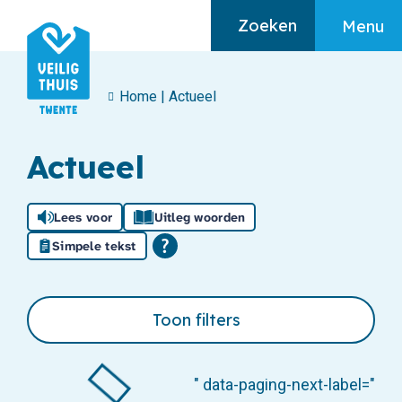
Zoeken
Menu
Home
|
Actueel
Algemeen
Actueel
Home
Ik heb hulp nodig
Lees voor
Uitleg woorden
Ik maak mij zorgen
Simpele tekst
Over huiselijk geweld
Toon filters
" data-paging-next-label="