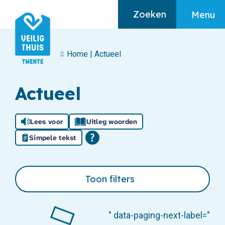
Zoeken
Menu
Home
|
Actueel
Algemeen
Actueel
Home
Ik heb hulp nodig
Lees voor
Uitleg woorden
Ik maak mij zorgen
Simpele tekst
Over huiselijk geweld
Toon filters
" data-paging-next-label="