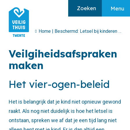
Zoeken
Menu
Home
|
Beschermd: Letsel bij kinderen
|
Veil
Algemeen
Veilgiheidsafspraken
Home
maken
Ik heb hulp nodig
Ik maak mij zorgen
Het vier-ogen-beleid
Over huiselijk geweld
Het is belangrijk dat je kind niet opnieuw gewond
raakt. Als nog niet duidelijk is hoe het letsel is
ontstaan, spreken we af dat je een tijd lang niet
alleen bent met je kind. Er is dan altijd een