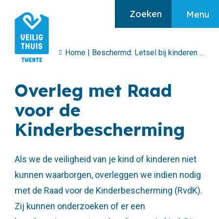
Zoeken
Menu
Home
|
Beschermd: Letsel bij kinderen
|
Over
Algemeen
Overleg met Raad
Home
voor de
Ik heb hulp nodig
Kinderbescherming
Ik maak mij zorgen
Over huiselijk geweld
Als we de veiligheid van je kind of kinderen niet
kunnen waarborgen, overleggen we indien nodig
met de Raad voor de Kinderbescherming (RvdK).
Zij kunnen onderzoeken of er een