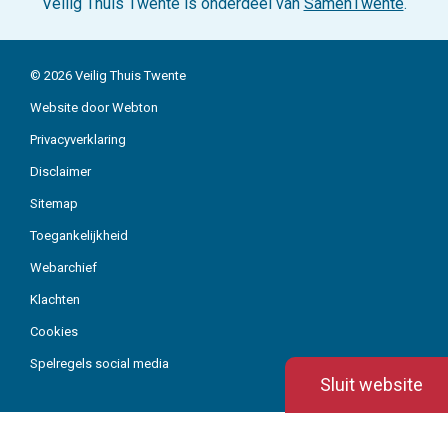
Veilig Thuis Twente is onderdeel van
SamenTwente
.
© 2026 Veilig Thuis Twente
Website door Webton
Privacyverklaring
Organisatie
Disclaimer
Sitemap
Actueel
Toegankelijkheid
Over ons
Webarchief
Werken bij
Klachten
Contact
Cookies
Spelregels social media
Sluit website