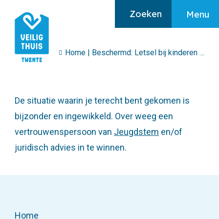
Zoeken
Menu
Home
|
Beschermd: Letsel bij kinderen
|
Juri
Algemeen
Home
De situatie waarin je terecht bent gekomen is
Ik heb hulp nodig
bijzonder en ingewikkeld. Over weeg een
vertrouwenspersoon van
Ik maak mij zorgen
Jeugdstem
en/of
juridisch advies in te winnen.
Over huiselijk geweld
Home