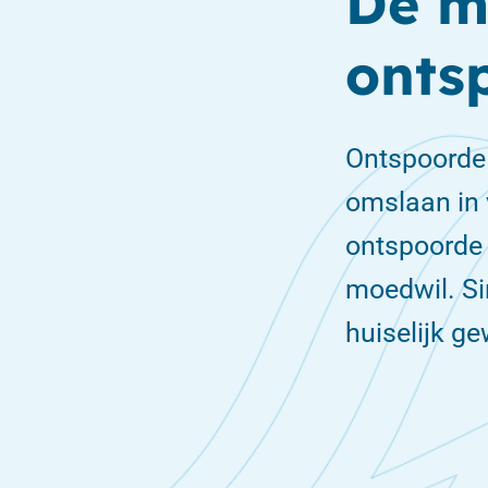
De m
onts
Ontspoorde 
omslaan in 
ontspoorde 
moedwil. Si
huiselijk g