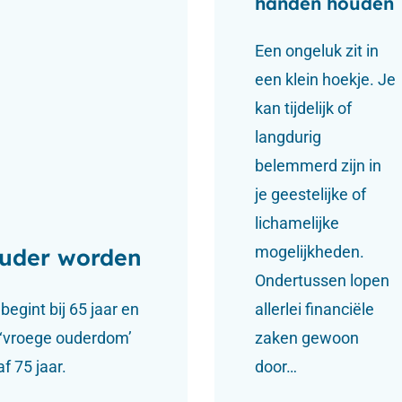
handen houden
Een ongeluk zit in
een klein hoekje. Je
kan tijdelijk of
langdurig
belemmerd zijn in
je geestelijke of
lichamelijke
mogelijkheden.
ouder worden
Ondertussen lopen
egint bij 65 jaar en
allerlei financiële
en bij
Contact
 ‘vroege ouderdom’
zaken gewoon
f 75 jaar.
door…