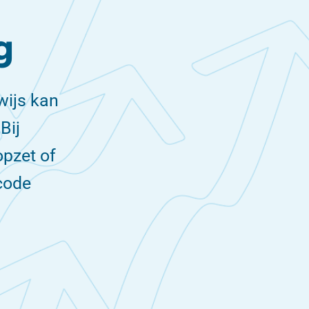
g
wijs kan
Bij
pzet of
dcode