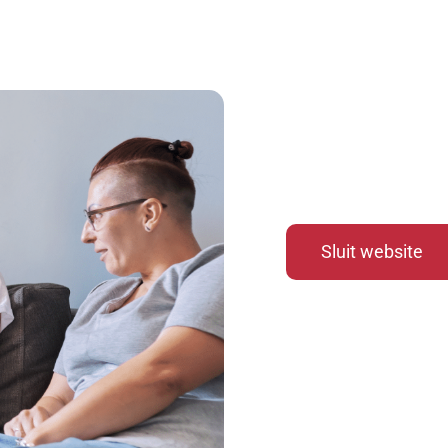
jk geweld
Sluit website