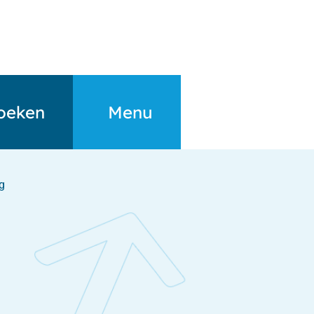
oeken
Menu
g