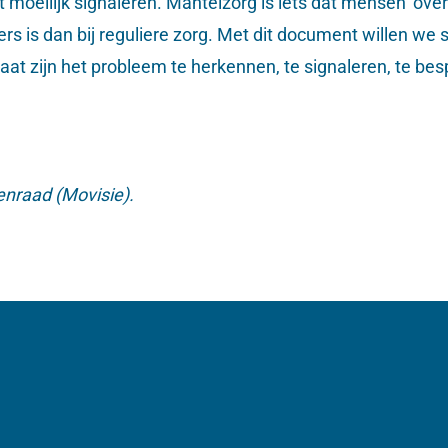
 moeilijk signaleren. Mantelzorg is iets dat mensen ‘over
 is dan bij reguliere zorg. Met dit document willen we 
staat zijn het probleem te herkennen, te signaleren, te b
enraad (Movisie).